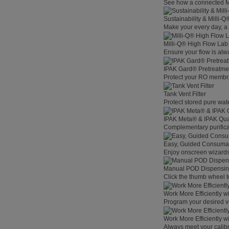
See how a connected Mil
Sustainability & Milli-
Make your every day, a 
Milli-Q® High Flow La
Ensure your flow is alw
IPAK Gard® Pretreatme
Protect your RO membra
Tank Vent Filter
Protect stored pure wat
IPAK Meta® & IPAK Qua
Complementary purificat
Easy, Guided Consuma
Enjoy onscreen wizards,
Manual POD Dispensi
Click the thumb wheel to
Work More Efficiently w
Program your desired v
Work More Efficiently w
Always meet your calibr