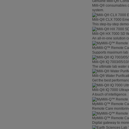
Genuine Milli-Q® Con
Milli-Q® consumables co
system.
Milli-Q® CLX 7000 Em
This step-by-step demon
Milli-Q® HX 7000 SD W
An all-in-one solution 
MyMilli-Q™ Remote Ca
Supports maximum lab p
Milli-Q® IQ 7003/05/10
The ultimate lab water s
Milli-Q® Water Purifica
Get the best performanc
Milli-Q® IQ 7000 Ultra
A touch of intelligence.
MyMilli-Q™ Remote Car
Remote Care monitoring 
MyMilli-Q™ Remote Care
Digital gateway to mor