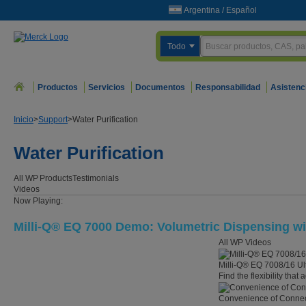
Argentina
/
Español
Todo
Productos
Servicios
Documentos
Responsabilidad
Asistenc
Inicio
>
Support
>
Water Purification
Water Purification
All WP
Products
Testimonials
Videos
Now Playing:
Milli-Q® EQ 7000 Demo: Volumetric Dispensing wi
All WP Videos
Milli-Q® EQ 7008/16 Ul
Find the flexibility that
Convenience of Connect