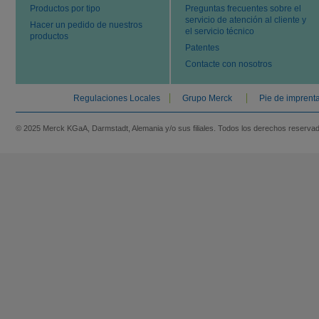
Productos por tipo
Preguntas frecuentes sobre el
servicio de atención al cliente y
Hacer un pedido de nuestros
el servicio técnico
productos
Patentes
Contacte con nosotros
Regulaciones Locales
Grupo Merck
Pie de imprent
© 2025 Merck KGaA, Darmstadt, Alemania y/o sus filiales. Todos los derechos reserva