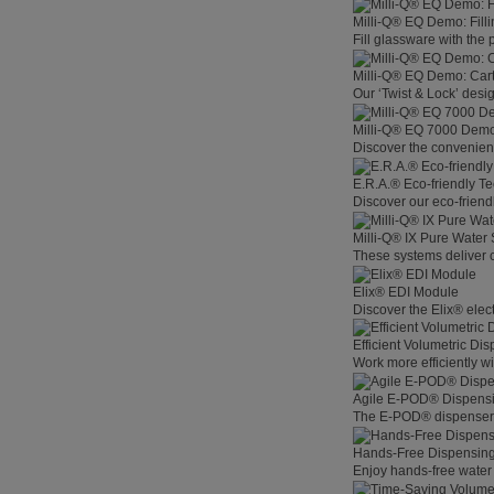
Milli-Q® EQ Demo: Filli
Fill glassware with the
Milli-Q® EQ Demo: Car
Our ‘Twist & Lock’ desig
Milli-Q® EQ 7000 Demo:
Discover the convenienc
E.R.A.® Eco-friendly T
Discover our eco-friend
Milli-Q® IX Pure Water
These systems deliver co
Elix® EDI Module
Discover the Elix® elec
Efficient Volumetric Di
Work more efficiently w
Agile E-POD® Dispens
The E-POD® dispenser l
Hands-Free Dispensin
Enjoy hands-free water 