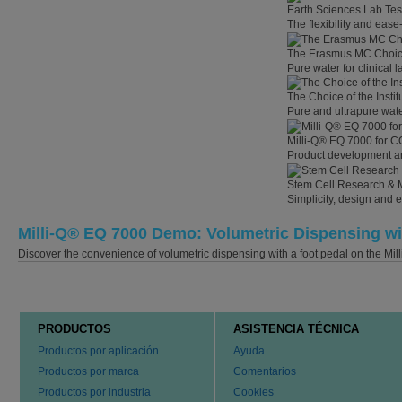
Earth Sciences Lab Tes
The flexibility and eas
The Erasmus MC Choi
Pure water for clinical
The Choice of the Instit
Pure and ultrapure wate
Milli-Q® EQ 7000 for C
Product development an
Stem Cell Research & 
Simplicity, design and 
Milli-Q® EQ 7000 Demo: Volumetric Dispensing wi
Discover the convenience of volumetric dispensing with a foot pedal on the Mi
PRODUCTOS
ASISTENCIA TÉCNICA
Productos por aplicación
Ayuda
Productos por marca
Comentarios
Productos por industria
Cookies