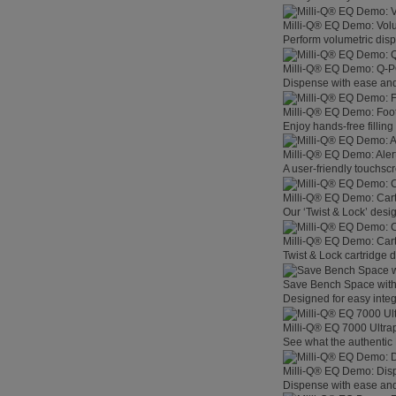
Milli-Q® EQ Demo: Vol
Perform volumetric disp
Milli-Q® EQ Demo: Q-
Dispense with ease and 
Milli-Q® EQ Demo: Foo
Enjoy hands-free filling
Milli-Q® EQ Demo: Aler
A user-friendly touchsc
Milli-Q® EQ Demo: Car
Our ‘Twist & Lock’ desig
Milli-Q® EQ Demo: Car
Twist & Lock cartridge
Save Bench Space wit
Designed for easy integ
Milli-Q® EQ 7000 Ultra
See what the authentic 
Milli-Q® EQ Demo: Dis
Dispense with ease and 