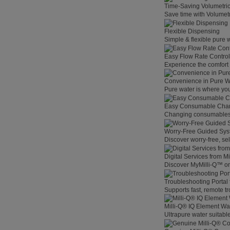
Time-Saving Volumetri
Save time with Volumet
Flexible Dispensing
Simple & flexible pure 
Easy Flow Rate Control
Experience the comfort o
Convenience in Pure W
Pure water is where you
Easy Consumable Cha
Changing consumables h
Worry-Free Guided Sy
Discover worry-free, se
Digital Services from M
Discover MyMilli-Q™ on
Troubleshooting Portal
Supports fast, remote t
Milli-Q® IQ Element Wat
Ultrapure water suitable