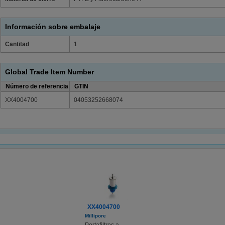
Información sobre embalaje
Cantitad
1
Global Trade Item Number
Número de referencia
GTIN
XX4004700
04053252668074
XX4004700
Millipore
Portafiltros a