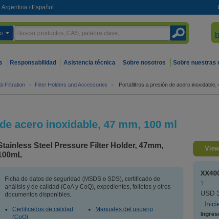
Argentina
/
Español
o
I
s
Responsabilidad
Asistencia técnica
Sobre nosotros
Sobre nuestras
b Filtration
>
Filter Holders and Accessories
>
Portafiltros a presión de acero inoxidable
n de acero inoxidable, 47 mm, 100 ml
Stainless Steel Pressure Filter Holder, 47mm,
View
100mL
XX40
Ficha de datos de seguridad (MSDS o SDS), certificado de
1
análisis y de calidad (CoA y CoQ), expedientes, folletos y otros
USD 3
documentos disponibles.
Inic
Certificados de calidad
Manuales del usuario
Ingres
(CoQ)