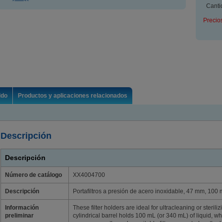
Canti
Precio
ldo
Productos y aplicaciones relacionados
Descripción
Descripción
Número de catálogo
XX4004700
Descripción
Portafiltros a presión de acero inoxidable, 47 mm, 100 
Información
These filter holders are ideal for ultracleaning or steril
preliminar
cylindrical barrel holds 100 mL (or 340 mL) of liquid, whi