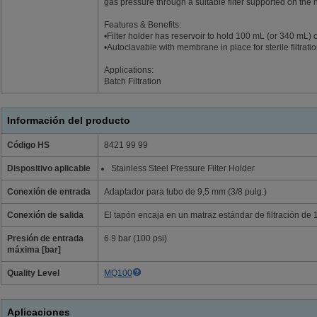
gas pressure through a suitable filter supported on the 
Features & Benefits:
•Filter holder has reservoir to hold 100 mL (or 340 mL) of 
•Autoclavable with membrane in place for sterile filtrati
Applications:
Batch Filtration
Información del producto
Código HS
8421 99 99
Dispositivo aplicable
Stainless Steel Pressure Filter Holder
Conexión de entrada
Adaptador para tubo de 9,5 mm (3/8 pulg.)
Conexión de salida
El tapón encaja en un matraz estándar de filtración de 1
Presión de entrada
6.9 bar (100 psi)
máxima [bar]
Quality Level
MQ100
Aplicaciones