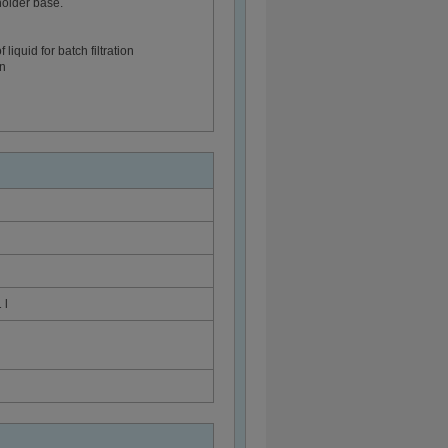
holder base.
liquid for batch filtration
on
 l