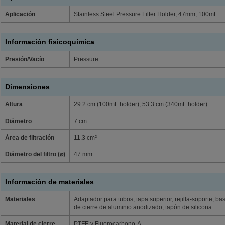
Aplicación
Stainless Steel Pressure Filter Holder, 47mm, 100mL
Información fisicoquímica
Presión/Vacío
Pressure
Dimensiones
Altura
29.2 cm (100mL holder), 53.3 cm (340mL holder)
Diámetro
7 cm
Área de filtración
11.3 cm²
Diámetro del filtro (⌀)
47 mm
Información de materiales
Materiales
Adaptador para tubos, tapa superior, rejilla-soporte, bas
de cierre de aluminio anodizado; tapón de silicona
Material de cierre
PTFE y Fluorocarbono-A