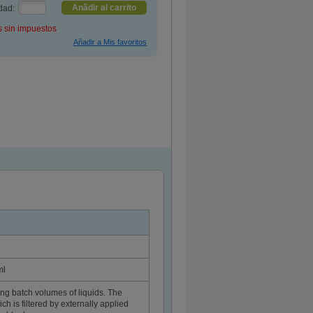
Anãdir al carrito
dad:
s sin impuestos
ml
izing batch volumes of liquids. The
ch is filtered by externally applied