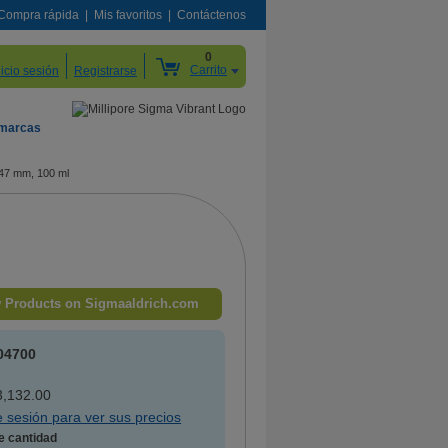
Compra rápida
Mis favoritos
Contáctenos
0
Carrito
nicio sesión
Registrarse
 marcas
, 47 mm, 100 ml
 Products on Sigmaaldrich.com
04700
,132.00
ie sesión para ver sus precios
e cantidad