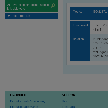
Alle Produkte für die industrielle
Mikrobiologie
Method
ISO 21871
Alle Produkte
Enrichment
TSPB, 30 ±
48 ± 4 h
Isolation
PEMB Agar
37°C; 18-2
(48 h)
MYP Agar, 
18-24 h (48
PRODUKTE
SUPPORT
Produkte nach Anwendung
Hilfe
Produkte nach Marke
Feedback