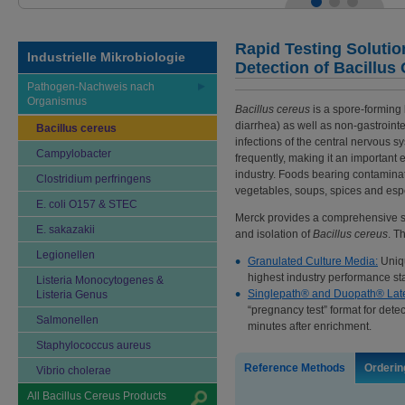
Rapid Testing Solutio
Industrielle Mikrobiologie
Detection of Bacillus
Pathogen-Nachweis nach
Organismus
Bacillus cereus
is a spore-forming 
diarrhea) as well as non-gastrointe
Bacillus cereus
infections of the central nervous sy
Campylobacter
frequently, making it an important 
industry. Foods bearing contaminat
Clostridium perfringens
vegetables, soups, spices and espe
E. coli O157 & STEC
Merck provides a comprehensive sel
E. sakazakii
and isolation of
Bacillus cereus
. T
Legionellen
Granulated Culture Media:
Uniqu
highest industry performance s
Listeria Monocytogenes &
Singlepath® and Duopath® Late
Listeria Genus
“pregnancy test” format for detec
Salmonellen
minutes after enrichment.
Staphylococcus aureus
Reference Methods
Orderin
Vibrio cholerae
All Bacillus Cereus Products