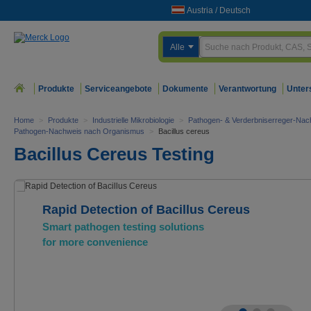
Austria
/
Deutsch
Alle
Produkte
Serviceangebote
Dokumente
Verantwortung
Unter
Home
>
Produkte
>
Industrielle Mikrobiologie
>
Pathogen- & Verderbniserreger-Nac
Pathogen-Nachweis nach Organismus
>
Bacillus cereus
Bacillus Cereus Testing
Rapid Detection of Bacillus Cereus
Smart pathogen testing solutions
for more convenience