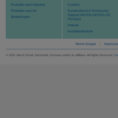
Produkte nach Industrie
Cookies
Produkte nach Art
Kundendienst & Technischer
Support HÄUFIG GESTELLTE
Bestellungen
FRAGEN
Patente
Kontaktaufnahme
Merck-Gruppe
Impress
© 2026 Merck KGaA, Darmstadt, Germany and/or its affiliates. All Rights Reserved.
Co