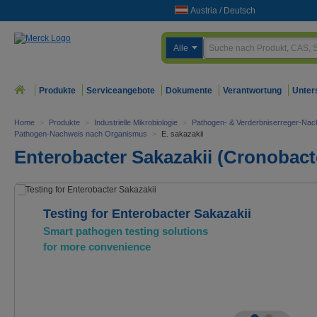
Austria
/
Deutsch
Alle
Produkte
Serviceangebote
Dokumente
Verantwortung
Unter
Home
>
Produkte
>
Industrielle Mikrobiologie
>
Pathogen- & Verderbniserreger-Nac
Pathogen-Nachweis nach Organismus
>
E. sakazakii
Enterobacter Sakazakii (Cronobacte
Testing for Enterobacter Sakazakii
Smart pathogen testing solutions
for more convenience