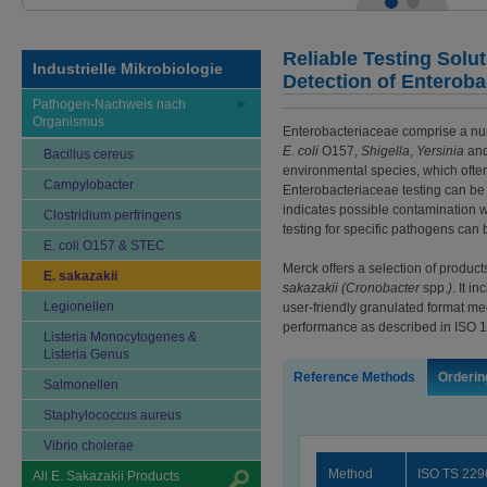
Reliable Testing Solut
Industrielle Mikrobiologie
Detection of Enteroba
Pathogen-Nachweis nach
Organismus
Enterobacteriaceae comprise a n
E. coli
O157,
Shigella
,
Yersinia
an
Bacillus cereus
environmental species, which ofte
Campylobacter
Enterobacteriaceae testing can be 
indicates possible contamination wi
Clostridium perfringens
testing for specific pathogens can b
E. coli O157 & STEC
Merck offers a selection of product
E. sakazakii
sakazakii (Cronobacter
spp.
)
. It i
Legionellen
user-friendly granulated format mee
performance as described in ISO 
Listeria Monocytogenes &
Listeria Genus
Reference Methods
Orderin
Salmonellen
Staphylococcus aureus
Vibrio cholerae
Method
ISO TS 229
All E. Sakazakii Products