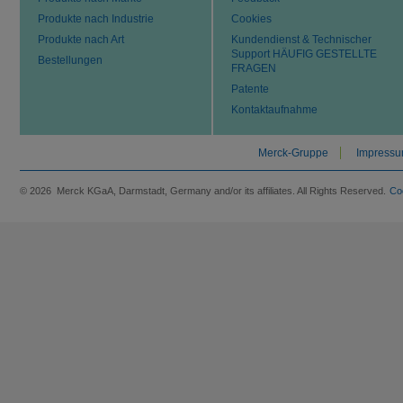
Produkte nach Industrie
Cookies
Produkte nach Art
Kundendienst & Technischer
Support HÄUFIG GESTELLTE
Bestellungen
FRAGEN
Patente
Kontaktaufnahme
Merck-Gruppe
Impress
© 2026 Merck KGaA, Darmstadt, Germany and/or its affiliates. All Rights Reserved.
Co