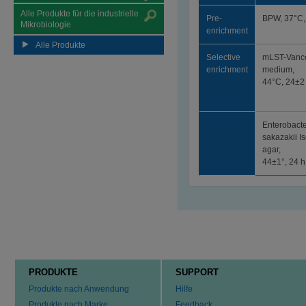
Alle Produkte für die industrielle
Pre-
BPW, 37°C,
Mikrobiologie
enrichment
Alle Produkte
Selective
mLST-Vanc
enrichment
medium,
44°C, 24±2
Isolation
Enterobact
sakazakii Is
agar,
44±1°, 24 h
PRODUKTE
SUPPORT
Produkte nach Anwendung
Hilfe
Produkte nach Marke
Feedback