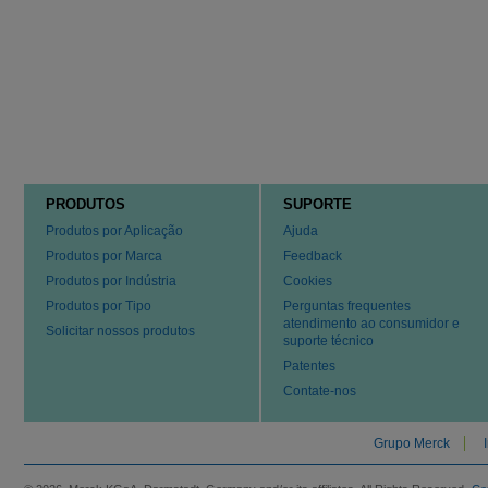
PRODUTOS
SUPORTE
Produtos por Aplicação
Ajuda
Produtos por Marca
Feedback
Produtos por Indústria
Cookies
Produtos por Tipo
Perguntas frequentes
atendimento ao consumidor e
Solicitar nossos produtos
suporte técnico
Patentes
Contate-nos
Grupo Merck