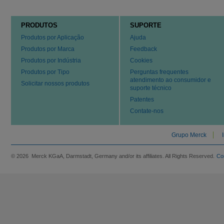
PRODUTOS
SUPORTE
Produtos por Aplicação
Ajuda
Produtos por Marca
Feedback
Produtos por Indústria
Cookies
Produtos por Tipo
Perguntas frequentes
atendimento ao consumidor e
Solicitar nossos produtos
suporte técnico
Patentes
Contate-nos
Grupo Merck
© 2026 Merck KGaA, Darmstadt, Germany and/or its affiliates. All Rights Reserved.
Co