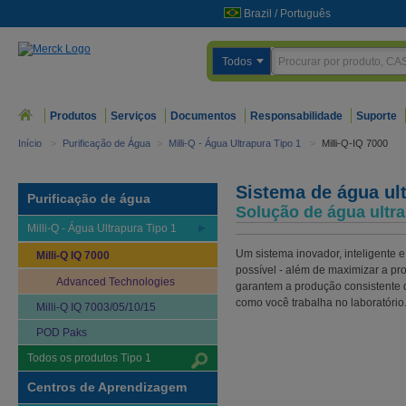
Brazil
/
Português
Todos
Produtos
Serviços
Documentos
Responsabilidade
Suporte
Início
>
Purificação de Água
>
Milli-Q - Água Ultrapura Tipo 1
>
Milli-Q-IQ 7000
Sistema de água ult
Purificação de água
Solução de água ultr
Milli-Q - Água Ultrapura Tipo 1
Um sistema inovador, inteligente e
Milli-Q IQ 7000
possível - além de maximizar a pr
Advanced Technologies
garantem a produção consistente 
como você trabalha no laboratório
Milli-Q IQ 7003/05/10/15
POD Paks
Todos os produtos Tipo 1
Centros de Aprendizagem