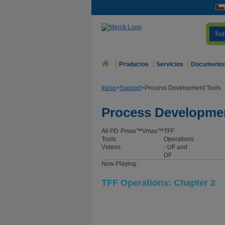
Tod
Productos
Servicios
Documento
Inicio
>
Support
>
Process Development Tools
Process Developme
All PD
Pmax™
Vmax™
TFF
Tools
Operations
Videos
- UF and
DF
Now Playing:
TFF Operations: Chapter 2