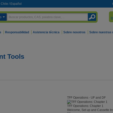
Chile
/
Español
o
I
s
Responsabilidad
Asistencia técnica
Sobre nosotros
Sobre nuestras
nt Tools
TFF Operations - UF and DF
TFF Operations: Chapter 1
Welcome, Set up and Cassette Ins