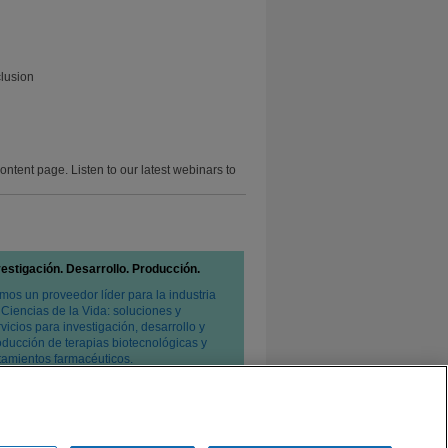
lusion
ontent page. Listen to our latest webinars to
vestigación. Desarrollo. Producción.
mos un proveedor líder para la industria
 Ciencias de la Vida: soluciones y
vicios para investigación, desarrollo y
oducción de terapias biotecnológicas y
atamientos farmacéuticos.