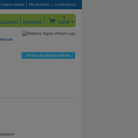
Compra rápida
Mis favoritos
Contáctenos
0
Carrito
nicio sesión
Registrarse
 marcas
Atrás a la página anterior
tallation