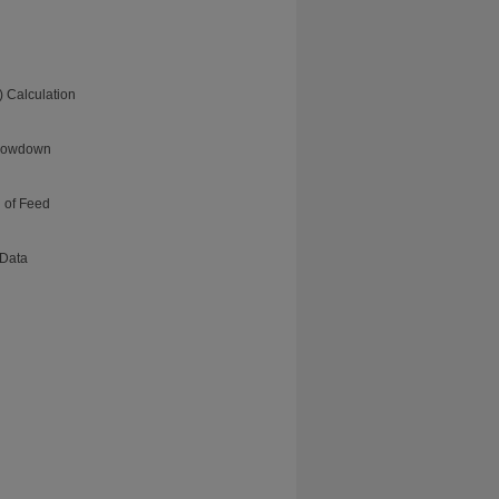
 Calculation
Blowdown
n of Feed
 Data