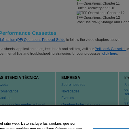
TFF Operations: Chapter 11
Buffer Recovery and CIP
TFF Operations: Chapter 12
Post Use NWP, Storage and Conc
 Performance Cassettes
Diafiltration (DF) Operations Protocol Guide
to follow the video chapters above.
 sheets, application notes, tech briefs and articles, visit our
Pellicon® Cassettes
c
experimental tips and troubleshooting strategies for your processes,
click here
.
ASISTENCIA TÉCNICA
EMPRESA
In
Ayuda
Sobre nosotros
So
de
Comentarios
Novedades
ser
Cookies
Eventos
pr
tr
reguntas frecuentes sobre el
Oportunidades laborales
ervicio de atención al cliente y
Cambiar país
l servicio técnico
atentes
el sitio web. Esto incluye las cookies que son
ontacte con nosotros
como otras cookies que se utilizan únicamente con