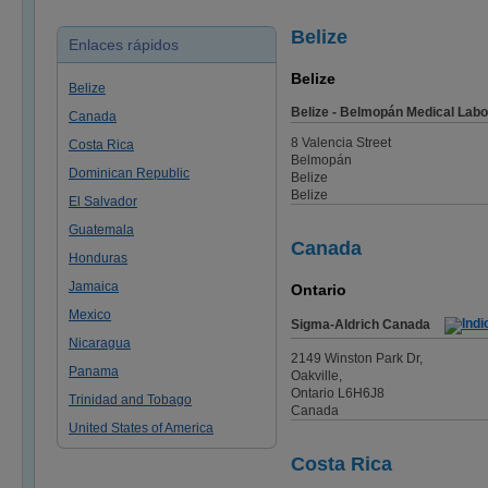
Belize
Enlaces rápidos
Belize
Belize
Belize - Belmopán Medical Labo
Canada
8 Valencia Street
Costa Rica
Belmopán
Dominican Republic
Belize
Belize
El Salvador
Guatemala
Canada
Honduras
Jamaica
Ontario
Mexico
Sigma-Aldrich Canada
Nicaragua
2149 Winston Park Dr,
Panama
Oakville,
Ontario L6H6J8
Trinidad and Tobago
Canada
United States of America
Costa Rica