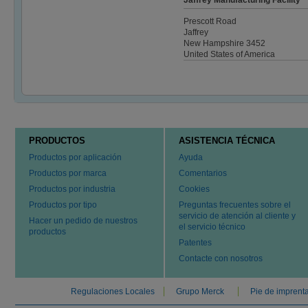
Jaffrey Manufacturing Facility
Prescott Road
Jaffrey
New Hampshire 3452
United States of America
PRODUCTOS
ASISTENCIA TÉCNICA
Productos por aplicación
Ayuda
Productos por marca
Comentarios
Productos por industria
Cookies
Productos por tipo
Preguntas frecuentes sobre el
servicio de atención al cliente y
Hacer un pedido de nuestros
el servicio técnico
productos
Patentes
Contacte con nosotros
Regulaciones Locales
Grupo Merck
Pie de imprent