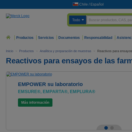
Chile
/
Español
Todo
Productos
Servicios
Documentos
Responsabilidad
Asistenc
Inicio
>
Productos
>
Analítica y preparación de muestras
>
Reactivos para ensayo
Reactivos para ensayos de las fa
EMPOWER su laboratorio
EMSURE®, EMPARTA®, EMPLURA®
Más información