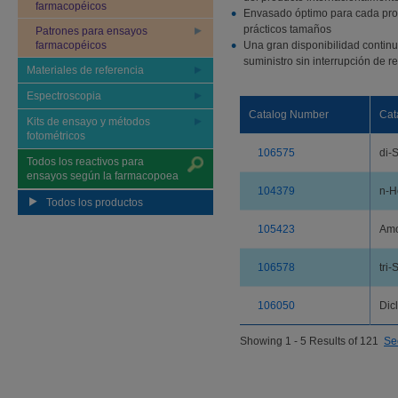
farmacopéicos
Envasado óptimo para cada prod
prácticos tamaños
Patrones para ensayos
farmacopéicos
Una gran disponibilidad contin
suministro sin interrupción de r
Materiales de referencia
Espectroscopia
Catalog Number
Cat
Kits de ensayo y métodos
fotométricos
106575
di-
Todos los reactivos para
ensayos según la farmacopoea
104379
n-H
Todos los productos
105423
Amo
106578
tri
106050
Dic
Showing 1 - 5 Results of 121
Se