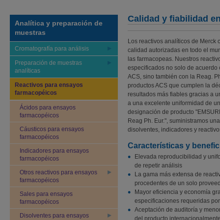
Calidad y fiabilidad 
Analítica y preparación de
muestras
Los reactivos analíticos de Merck 
Cromatografía para análisis
calidad autorizadas en todo el mu
las farmacopeas. Nuestros reactivo
Preparación de muestras
especificados no solo de acuerdo 
analíticas
ACS, sino también con la Reag. Ph
Reactivos para ensayos
productos ACS que cumplen la déc
farmacopéicos
resultados más fiables gracias a 
a una excelente uniformidad de un l
Ácidos para ensayos
designación de producto "EMSURE
farmacopéicos
Reag Ph. Eur.", suministramos una 
Cáusticos para ensayos
disolventes, indicadores y reactiv
farmacopéicos
Características y benefic
Indicadores para ensayos
Elevada reproducibilidad y unifo
farmacopéicos
de repetir análisis
Otros reactivos para ensayos
La gama más extensa de reactiv
farmacopéicos
procedentes de un solo provee
Mayor eficiencia y economía gra
Sales para ensayos
especificaciones requeridas por
farmacopéicos
Aceptación de auditoría y menor
Disolventes para ensayos
del producto internacionalment