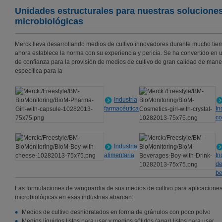
Unidades estructurales para nuestras solucione
microbiológicas
All Culture Media Products
Merck lleva desarrollando medios de cultivo innovadores durante mucho tie
Todos los productos para microbiología industrial
ahora establece la norma con su experiencia y pericia. Se ha convertido en u
de confianza para la provisión de medios de cultivo de gran calidad de mane
Todos los productos
específica para la
Industria
farmacéutica
In
co
Industria
alimentaria
In
de
be
Las formulaciones de vanguardia de sus medios de cultivo para aplicacione
microbiológicas en esas industrias abarcan:
Medios de cultivo deshidratados en forma de gránulos con poco polvo
Medios líquidos listos para usar y medios sólidos (agar) listos para usar