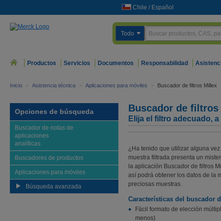
Chile
/
Español
Todo
Productos
Servicios
Documentos
Responsabilidad
Asistenc
Inicio
>
Asistencia técnica
>
Aplicaciones para móviles
>
Buscador de filtros Millex
Buscador de filtros
Opciones de búsqueda
Elija el filtro adecuado, a
Buscador de notas de
aplicaciones
analíticas
¿Ha tenido que utilizar alguna vez m
muestra filtrada presenta un miste
Buscadores de productos
la aplicación Buscador de filtros M
Aplicaciones para móviles
así podrá obtener los datos de la m
preciosas muestras.
Búsqueda avanzada
Características del buscador de
Fácil formato de elección múltip
menos)