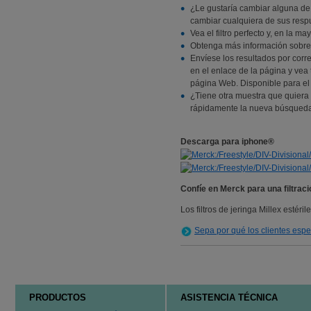
¿Le gustaría cambiar alguna de
cambiar cualquiera de sus resp
Vea el filtro perfecto y, en la 
Obtenga más información sobre e
Envíese los resultados por corre
en el enlace de la página y vea 
página Web. Disponible para el
¿Tiene otra muestra que quiera f
rápidamente la nueva búsqueda
Descarga para iphone®
Confíe en Merck para una filtraci
Los filtros de jeringa Millex estér
Sepa por qué los clientes esp
PRODUCTOS
ASISTENCIA TÉCNICA