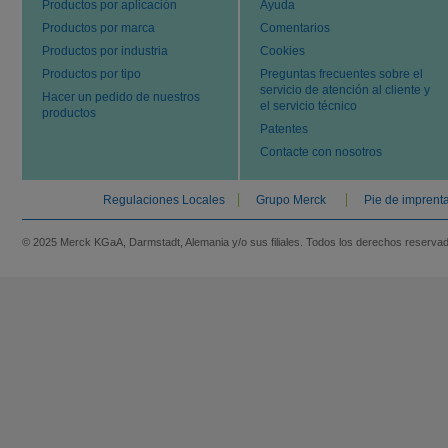
Productos por aplicación
Ayuda
Productos por marca
Comentarios
Productos por industria
Cookies
Productos por tipo
Preguntas frecuentes sobre el
servicio de atención al cliente y
Hacer un pedido de nuestros
el servicio técnico
productos
Patentes
Contacte con nosotros
Regulaciones Locales
Grupo Merck
Pie de imprent
© 2025 Merck KGaA, Darmstadt, Alemania y/o sus filiales. Todos los derechos reserva