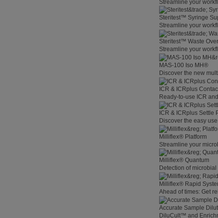
Streamline your workf
Steritest™ Syringe Su
Streamline your workf
Steritest™ Waste Overf
Streamline your workf
MAS-100 Iso MH®
Discover the new multi
ICR & ICRplus Contact
Ready-to-use ICR and 
ICR & ICRplus Settle 
Discover the easy use 
Milliflex® Platform
Streamline your microb
Milliflex® Quantum
Detection of microbia
Milliflex® Rapid System
Ahead of times: Get rel
Accurate Sample Dilut
DiluCult™ and Enrich