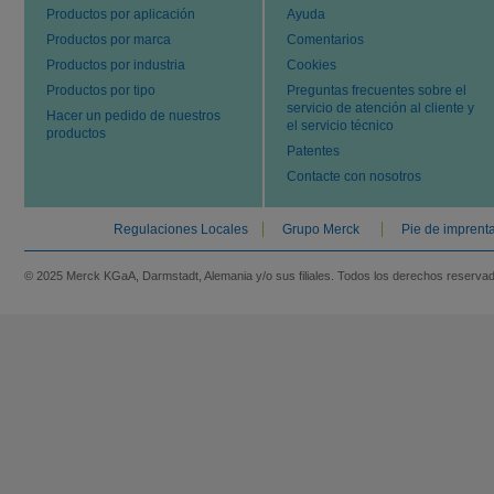
Productos por aplicación
Ayuda
Productos por marca
Comentarios
Productos por industria
Cookies
Productos por tipo
Preguntas frecuentes sobre el
servicio de atención al cliente y
Hacer un pedido de nuestros
el servicio técnico
productos
Patentes
Contacte con nosotros
Regulaciones Locales
Grupo Merck
Pie de imprent
© 2025 Merck KGaA, Darmstadt, Alemania y/o sus filiales. Todos los derechos reserva