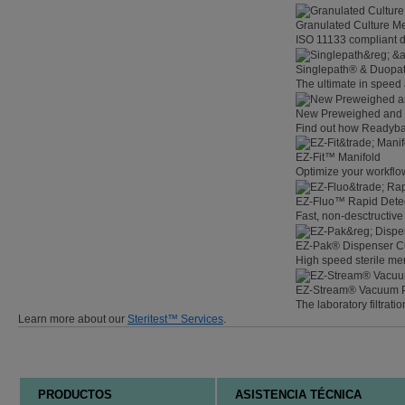
Granulated Culture M
ISO 11133 compliant d
Singlepath® & Duopath
The ultimate in speed
New Preweighed and
Find out how Readybag
EZ-Fit™ Manifold
Optimize your workflow
EZ-Fluo™ Rapid Dete
Fast, non-desctructive 
EZ-Pak® Dispenser C
High speed sterile m
EZ-Stream® Vacuum
The laboratory filtratio
Learn more about our
Steritest™ Services
.
PRODUCTOS
ASISTENCIA TÉCNICA