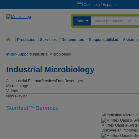
Colombia
/
Español
Todo
Productos
Servicios
Documentos
Responsabilidad
Asistenc
Inicio
>
Support
>
Industrial Microbiology
Industrial Microbiology
All Industrial
Pharma
Services
Food
Beverages
Microbiology
Videos
Now Playing:
Steritest™ Services
All Industrial Microbi
Milliflex Oasis® Syst
Discover an improved 