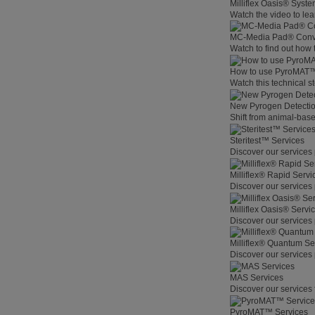
Milliflex Oasis® Syste
Watch the video to lea
MC-Media Pad® Conve
Watch to find out how
How to use PyroMAT
Watch this technical s
New Pyrogen Detecti
Shift from animal-base
Steritest™ Services
Discover our services 
Milliflex® Rapid Servi
Discover our services 
Milliflex Oasis® Servi
Discover our services 
Milliflex® Quantum Se
Discover our services 
MAS Services
Discover our services 
PyroMAT™ Services