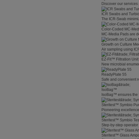
Discover our services 
ICR Swabs and Turbid
The ICR-Swab minimize
Color-Coded MC-Med
MC-Media Pads are des
Growth on Culture Me
Air sampling using ICR
EZ-Fit™ Filtration Unit
New microbial enumerat
ReadyPlate 55
Safe and convenient r
IsoBag™
IsoBag™ ensures the fas
Steritest™ Symbio P
Pioneering excellenc
Steritest™ Symbio Te
Step-by-step operator 
Steritest™ Glass Amp