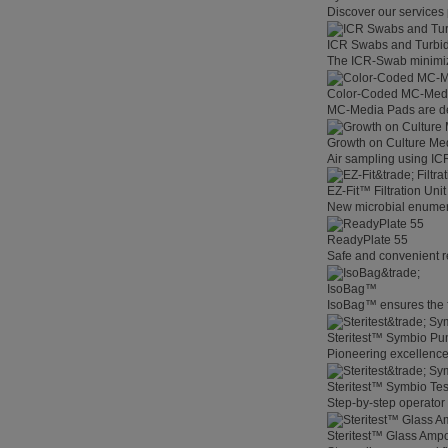
Discover our services 
ICR Swabs and Turbid
The ICR-Swab minimize
Color-Coded MC-Med
MC-Media Pads are des
Growth on Culture Me
Air sampling using ICR
EZ-Fit™ Filtration Unit
New microbial enumerat
ReadyPlate 55
Safe and convenient r
IsoBag™
IsoBag™ ensures the fas
Steritest™ Symbio P
Pioneering excellenc
Steritest™ Symbio Te
Step-by-step operator 
Steritest™ Glass Amp