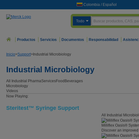
Colombia
/
Español
Todo
Productos
Servicios
Documentos
Responsabilidad
Asistenc
Inicio
>
Support
>
Industrial Microbiology
Industrial Microbiology
All Industrial
Pharma
Services
Food
Beverages
Microbiology
Videos
Now Playing:
Steritest™ Syringe Support
All Industrial Microbi
Milliflex Oasis® Syst
Discover an improved 