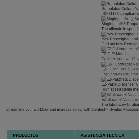
Granulated Culture M
ISO 11133 compliant d
Singlepath® & Duopath
The ultimate in speed
New Preweighed and
Find out how Readybag
EZ-Fit™ Manifold
Optimize your workflow
EZ-Fluo™ Rapid Dete
Fast, non-desctructive 
EZ-Pak® Dispenser C
High speed sterile m
EZ-Stream® Vacuum
The laboratory filtratio
Streamline your workflow and increase safety with Steritest™ Symbio Accessor
PRODUCTOS
ASISTENCIA TÉCNICA