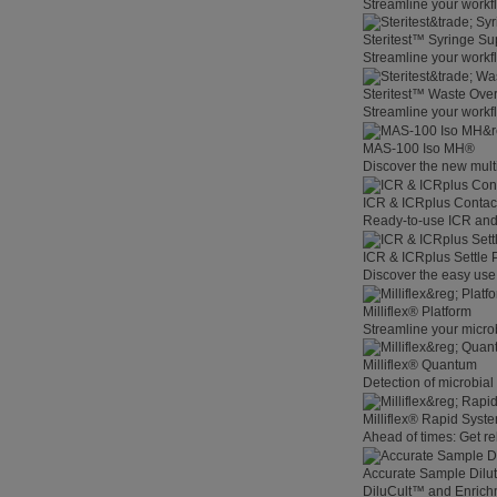
Streamline your workf
Steritest™ Syringe Su
Streamline your workf
Steritest™ Waste Overf
Streamline your workf
MAS-100 Iso MH®
Discover the new multi
ICR & ICRplus Contact
Ready-to-use ICR and 
ICR & ICRplus Settle 
Discover the easy use 
Milliflex® Platform
Streamline your microb
Milliflex® Quantum
Detection of microbia
Milliflex® Rapid System
Ahead of times: Get rel
Accurate Sample Dilut
DiluCult™ and Enrich