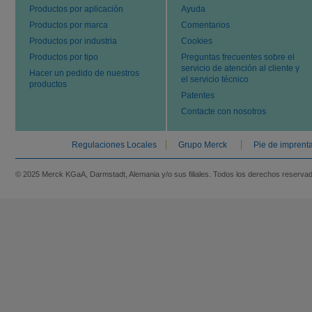
Productos por aplicación
Ayuda
Productos por marca
Comentarios
Productos por industria
Cookies
Productos por tipo
Preguntas frecuentes sobre el
servicio de atención al cliente y
Hacer un pedido de nuestros
el servicio técnico
productos
Patentes
Contacte con nosotros
Regulaciones Locales
Grupo Merck
Pie de imprent
© 2025 Merck KGaA, Darmstadt, Alemania y/o sus filiales. Todos los derechos reserva