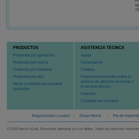
pu
ag
70
PRODUCTOS
ASISTENCIA TÉCNICA
Productos por aplicación
Ayuda
Productos por marca
Comentarios
Productos por industria
Cookies
Productos por tipo
Preguntas frecuentes sobre el
servicio de atención al cliente y
Hacer un pedido de nuestros
el servicio técnico
productos
Patentes
Contacte con nosotros
Regulaciones Locales
Grupo Merck
Pie de imprent
© 2025 Merck KGaA, Darmstadt, Alemania y/o sus filiales. Todos los derechos reserva