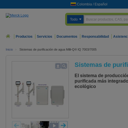
Colombia
/
Español
Todo
Productos
Servicios
Documentos
Responsabilidad
Asistenc
Inicio
>
Sistemas de purificación de agua Milli-Q® IQ 7003/7005
Sistemas de purif
El sistema de producció
purificada más integrado 
ecológico