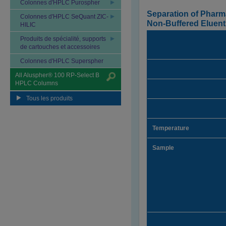
Colonnes d'HPLC Purospher
Separation of Pharm
Colonnes d'HPLC SeQuant ZIC-
Non-Buffered Eluent
HILIC
Produits de spécialité, supports
Column
de cartouches et accessoires
Colonnes d'HPLC Superspher
Mobile phase
All Aluspher® 100 RP-Select B
HPLC Columns
Flow rate
Tous les produits
Detection
Temperature
Sample