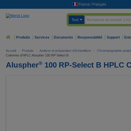
France
/
Français
Tout
Produits
Services
Documents
Responsabilité
Support
Ent
Accueil
>
Produits
>
Analyse et préparation d'échantillons
>
Chromatographie analyt
Colonnes d'HPLC Aluspher 100 RP-Select B
®
Aluspher
100 RP-Select B HPLC 