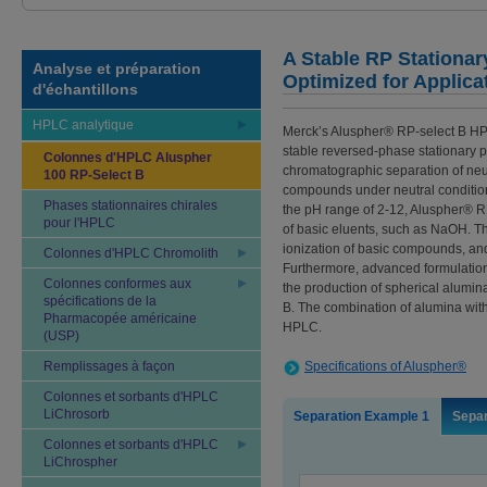
A Stable RP Stationar
Analyse et préparation
Optimized for Applica
d'échantillons
HPLC analytique
Merck’s Aluspher® RP-select B HPL
stable reversed-phase stationary 
Colonnes d'HPLC Aluspher
chromatographic separation of neut
100 RP-Select B
compounds under neutral conditions.
Phases stationnaires chirales
the pH range of 2-12, Aluspher® R
pour l'HPLC
of basic eluents, such as NaOH. T
ionization of basic compounds, and
Colonnes d'HPLC Chromolith
Furthermore, advanced formulatio
Colonnes conformes aux
the production of spherical alumin
spécifications de la
B. The combination of alumina with
Pharmacopée américaine
HPLC.
(USP)
Remplissages à façon
Specifications of Aluspher®
Colonnes et sorbants d'HPLC
LiChrosorb
Separation Example 1
Separ
Colonnes et sorbants d'HPLC
LiChrospher