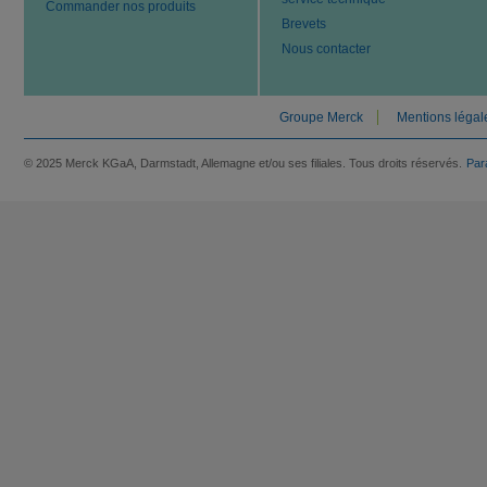
Commander nos produits
Brevets
Nous contacter
Groupe Merck
Mentions légal
© 2025 Merck KGaA, Darmstadt, Allemagne et/ou ses filiales. Tous droits réservés.
Par