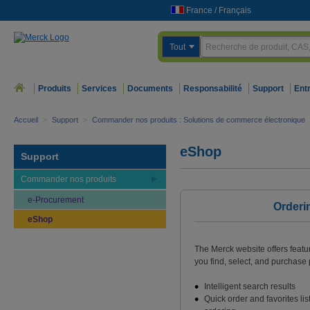
France
/
Français
Tout
Produits
Services
Documents
Responsabilité
Support
Ent
Accueil
>
Support
>
Commander nos produits : Solutions de commerce électronique
eShop
Support
Commander nos produits
e-Procurement
Orderi
eShop
The Merck website offers featu
you find, select, and purchase p
Intelligent search results
Quick order and favorites lis