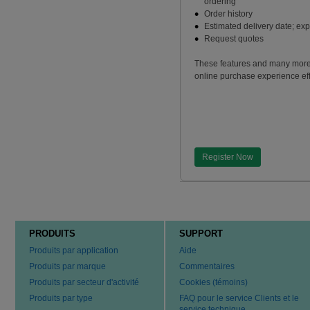
ordering
Order history
Estimated delivery date; ex
Request quotes
These features and many more
online purchase experience effi
Register Now
PRODUITS
SUPPORT
Produits par application
Aide
Produits par marque
Commentaires
Produits par secteur d'activité
Cookies (témoins)
Produits par type
FAQ pour le service Clients et le
service technique