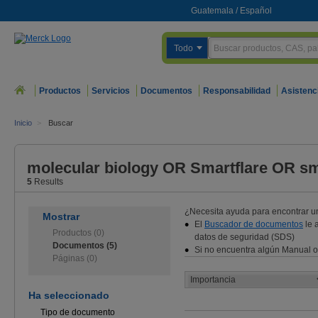
Guatemala
/
Español
Todo
Productos
Servicios
Documentos
Responsabilidad
Asistenc
Inicio
>
Buscar
molecular biology OR Smartflare OR s
5
Results
¿Necesita ayuda para encontrar 
Mostrar
El
Buscador de documentos
le 
Productos (0)
datos de seguridad (SDS)
Documentos (5)
Si no encuentra algún Manual o
Páginas (0)
Ha seleccionado
Tipo de documento