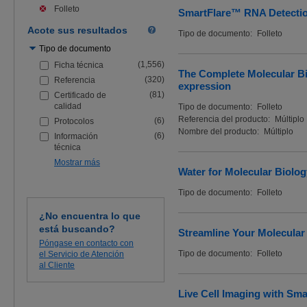
Folleto
SmartFlare™ RNA Detecti
Acote sus resultados
Tipo de documento:
Folleto
Utilice
Tipo de documento
los
(1,556)
Ficha técnica
filtros
The Complete Molecular Bio
siguientes
(320)
Referencia
expression
para
(81)
Certificado de
refinar
calidad
Tipo de documento:
Folleto
su
Referencia del producto:
Múltiplo
búsqueda
(6)
Protocolos
Nombre del producto:
Múltiplo
(6)
Información
técnica
Mostrar más
Water for Molecular Biolog
Tipo de documento:
Folleto
¿No encuentra lo que
está buscando?
Streamline Your Molecular
Póngase en contacto con
Tipo de documento:
Folleto
el Servicio de Atención
al Cliente
Live Cell Imaging with Sm