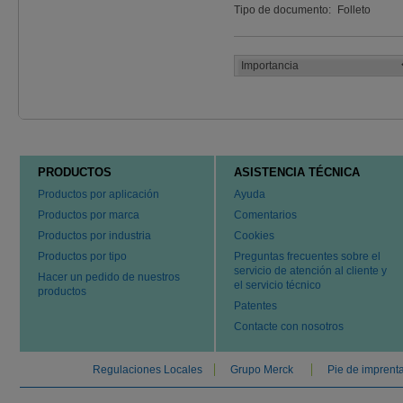
Tipo de documento:
Folleto
PRODUCTOS
ASISTENCIA TÉCNICA
Productos por aplicación
Ayuda
Productos por marca
Comentarios
Productos por industria
Cookies
Productos por tipo
Preguntas frecuentes sobre el
servicio de atención al cliente y
Hacer un pedido de nuestros
el servicio técnico
productos
Patentes
Contacte con nosotros
Regulaciones Locales
Grupo Merck
Pie de imprent