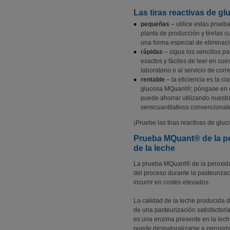
Las tiras reactivas de g
pequeñas
– utilice estas prueb
planta de producción y tírelas 
una forma especial de eliminac
rápidas
– sigua los sencillos p
exactos y fáciles de leer en cue
laboratorio o al servicio de corr
rentable
– la eficiencia es la cl
glucosa MQuant®; póngase en c
puede ahorrar utilizando nuest
semicuantitativos convencional
¡Pruebe las tiras reactivas de gl
Prueba MQuant® de la pe
de la leche
La prueba MQuant® de la peroxidasa
del proceso durante la pasteurizaci
incurrir en costes elevados.
La calidad de la leche producid
de una pasteurización satisfactori
es una enzima presente en la lech
puede desnaturalizarse a peroxid