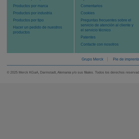
Productos por marca
Comentarios
Productos por industria
Cookies
Productos por tipo
Preguntas frecuentes sobre el
servicio de atención al cliente y
Hacer un pedido de nuestros
el servicio técnico
productos
Patentes
Contacte con nosotros
Grupo Merck
Pie de imprent
© 2025 Merck KGaA, Darmstadt, Alemania y/o sus filiales. Todos los derechos reserva