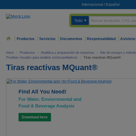
Internacional
/
Español
Todo
Productos
Servicios
Documentos
Responsabilidad
Asistenc
Inicio
>
Productos
>
Analítica y preparación de muestras
>
Kits de ensayo y método
Pruebas visuales para análisis semicuantitativos
>
Tiras reactivas MQuant®
Tiras reactivas MQuant®
Find All You Need!
For Water, Enviornmental and
Food & Beverage Analysis
Download here