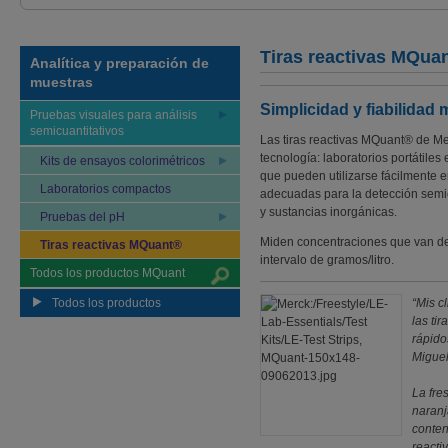
Tiras reactivas MQua
Analítica y preparación de
muestras
Simplicidad y fiabilida
Pruebas visuales para análisis
semicuantitativos
Las tiras reactivas MQuant® de Me
tecnología: laboratorios portátile
Kits de ensayos colorimétricos
que pueden utilizarse fácilmente e
Laboratorios compactos
adecuadas para la detección semic
y sustancias inorgánicas.
Pruebas del pH
Miden concentraciones que van des
Tiras reactivas MQuant®
intervalo de gramos/litro.
Todos los productos MQuant
Todos los productos
“Mis c
las ti
rápido
Miguel
La fre
naranj
conten
reacti