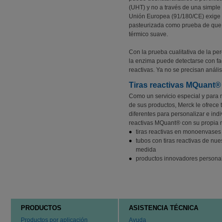
(UHT) y no a través de una simple 
Unión Europea (91/180/CE) exige l
pasteurizada como prueba de que e
térmico suave.
Con la prueba cualitativa de la pe
la enzima puede detectarse con faci
reactivas. Ya no se precisan análisi
Tiras reactivas MQuant®
Como un servicio especial y para 
de sus productos, Merck le ofrece 
diferentes para personalizar e indiv
reactivas MQuant® con su propia 
tiras reactivas en monoenvases
tubos con tiras reactivas de nue
medida
productos innovadores persona
PRODUCTOS
ASISTENCIA TÉCNICA
Productos por aplicación
Ayuda