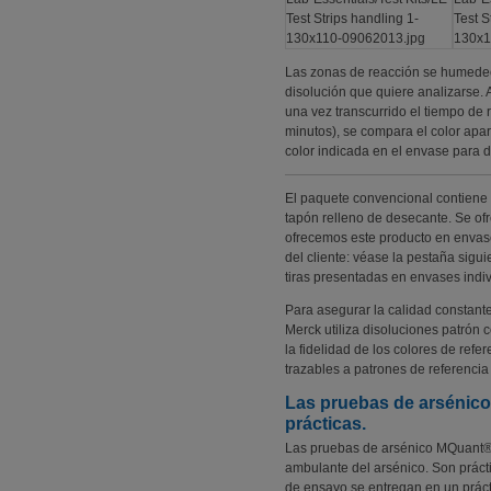
Las zonas de reacción se humedec
disolución que quiere analizarse. 
una vez transcurrido el tiempo de
minutos), se compara el color apa
color indicada en el envase para d
El paquete convencional contiene 
tapón relleno de desecante. Se of
ofrecemos este producto en envases
del cliente: véase la pestaña sigu
tiras presentadas en envases indiv
Para asegurar la calidad constant
Merck utiliza disoluciones patrón 
la fidelidad de los colores de ref
trazables a patrones de referencia
Las pruebas de arsénico
prácticas.
Las pruebas de arsénico MQuant® 
ambulante del arsénico.
Son prácti
de ensayo se entregan en un práct