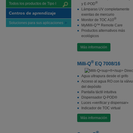
®
Todos los productos de Tipo I
y E-POD
Lámparas UV completamente
Centros de aprendizaje
exentas de mercurio
®
Monitor de TOC A10
Soluciones para sus aplicaciones
MyMilli-Q™ Remote Care
Productos alternativos más
ecológicos
Más información
®
Milli-Q
EQ 7008/16
Agua ultrapura desde el grifo
Acceso al agua RO con la válvu
del depósito
Pantalla táctil intuitiva
Dispensador Q-POD®
Luces «verificar y dispensar»
Indicador de TOC virtual
Más información
®