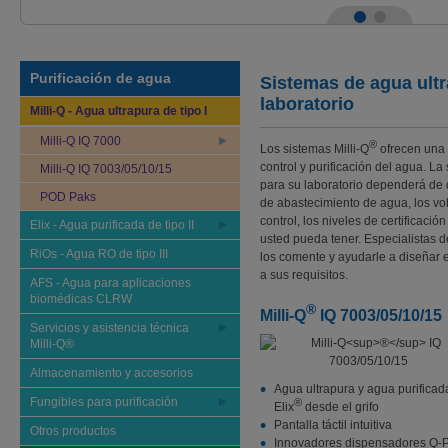
Purificación de agua
Sistemas de agua ult
laboratorio
Milli-Q - Agua ultrapura de tipo I
Milli-Q IQ 7000
®
Los sistemas Milli-Q
ofrecen una 
control y purificación del agua. L
Milli-Q IQ 7003/05/10/15
para su laboratorio dependerá de d
POD Paks
de abastecimiento de agua, los vol
control, los niveles de certificació
Elix - Agua purificada de tipo II
usted pueda tener.
Especialistas d
RiOs - Agua RO de tipo III
los comente y ayudarle a diseñar 
a sus requisitos.
AFS - Agua para aplicaciones
biomédicas CLRW
®
Milli-Q
IQ 7003/05/10/15
Servicios y asistencia técnica
Milli-Q®
Almacenamiento y accesorios
Agua ultrapura y agua purificad
Fungibles para purificación
®
Elix
desde el grifo
Pantalla táctil intuitiva
Otros productos
Innovadores dispensadores Q