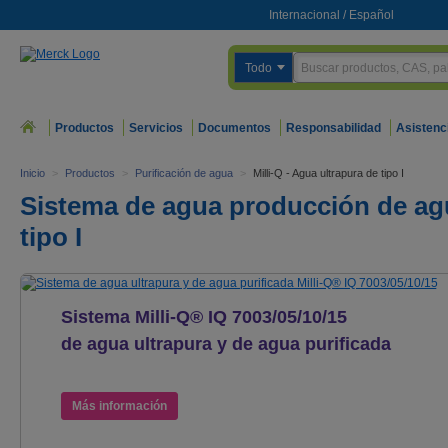
Internacional
/
Español
Todo
Productos
Servicios
Documentos
Responsabilidad
Asistenc
Inicio
>
Productos
>
Purificación de agua
>
Milli-Q - Agua ultrapura de tipo I
Sistema de agua producción de agu
tipo I
Sistema Milli-Q® IQ 7003/05/10/15
de agua ultrapura y de agua purificada
Minimice la complejidad. Amplifique el foco.
Más información