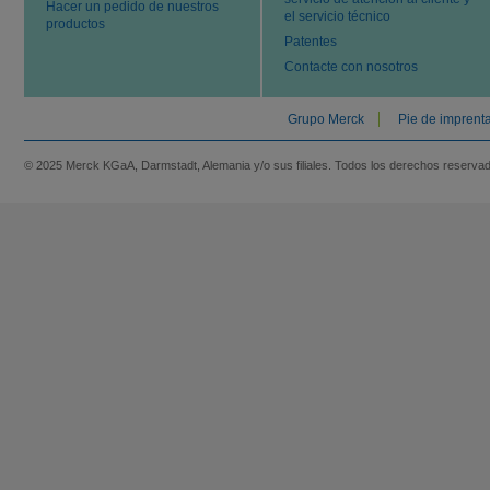
Hacer un pedido de nuestros
el servicio técnico
productos
Patentes
Contacte con nosotros
Grupo Merck
Pie de imprent
© 2025 Merck KGaA, Darmstadt, Alemania y/o sus filiales. Todos los derechos reserva