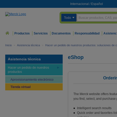
Internacional
/
Español
Todo
Productos
Servicios
Documentos
Responsabilidad
Asistenc
Inicio
>
Asistencia técnica
>
Hacer un pedido de nuestros productos: soluciones de c
eShop
Asistencia técnica
Hacer un pedido de nuestros
productos
Orderi
Aprovisionamiento electrónico
Tienda virtual
The Merck website offers featu
you find, select, and purchase p
Intelligent search results
Quick order and favorites lis