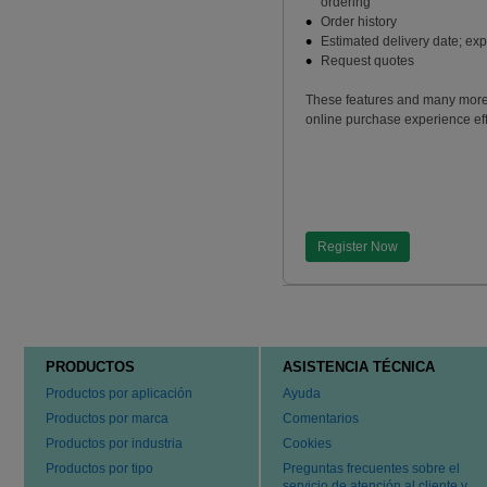
ordering
Order history
Estimated delivery date; ex
Request quotes
These features and many more
online purchase experience effi
Register Now
PRODUCTOS
ASISTENCIA TÉCNICA
Productos por aplicación
Ayuda
Productos por marca
Comentarios
Productos por industria
Cookies
Productos por tipo
Preguntas frecuentes sobre el
servicio de atención al cliente y