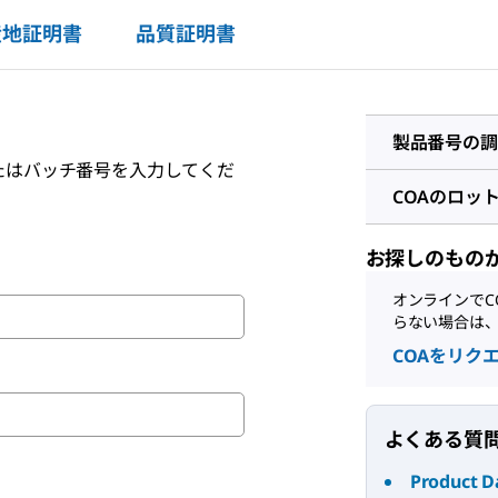
産地証明書
品質証明書
製品番号の調
たはバッチ番号を入力してくだ
COAのロッ
お探しのもの
オンラインでC
らない場合は
COAをリク
よくある質
Product D