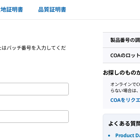
産地証明書
品質証明書
製品番号の調
たはバッチ番号を入力してくだ
COAのロッ
お探しのもの
オンラインでC
らない場合は
COAをリク
よくある質
Product D