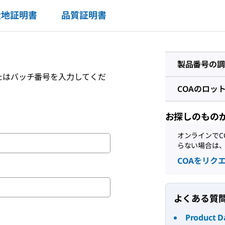
産地証明書
品質証明書
製品番号の調
たはバッチ番号を入力してくだ
COAのロッ
お探しのもの
オンラインでC
らない場合は
COAをリク
よくある質
Product D