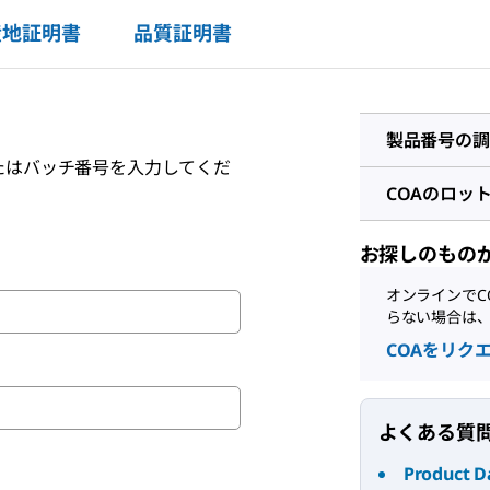
産地証明書
品質証明書
製品番号の調
たはバッチ番号を入力してくだ
COAのロッ
お探しのもの
オンラインでC
らない場合は
COAをリク
よくある質
Product D