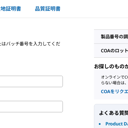
産地証明書
品質証明書
製品番号の調
たはバッチ番号を入力してくだ
COAのロッ
お探しのもの
オンラインでC
らない場合は
COAをリク
よくある質
Product D