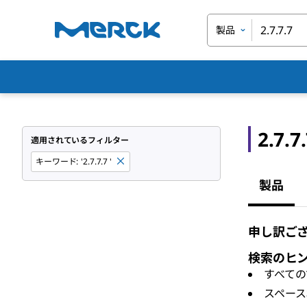
製品
2.7.7
適用されているフィルター
キーワード
:
'2.7.7.7 '
製品
申し訳ござ
検索のヒ
すべての
スペース