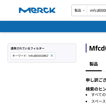
製品
Mfcd
適用されているフィルター
キーワード
:
'mfcd00003892'
製品
申し訳ござ
検索のヒ
すべての
スペース