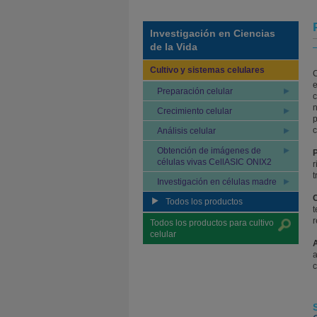
Investigación en Ciencias
de la Vida
Cultivo y sistemas celulares
C
e
Preparación celular
c
n
Crecimiento celular
p
c
Análisis celular
Obtención de imágenes de
P
células vivas CellASIC ONIX2
r
t
Investigación en células madre
C
Todos los productos
t
r
Todos los productos para cultivo
celular
A
a
c