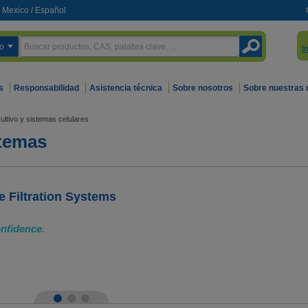
Mexico
/
Español
o
I
s
Responsabilidad
Asistencia técnica
Sobre nosotros
Sobre nuestras
ultivo y sistemas celulares
stemas
 Filtration Systems
onfidence.