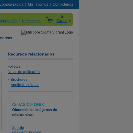
Compra rápida
Mis favoritos
Contáctenos
0
Carrito
nicio sesión
Registrarse
 marcas
Recursos relacionados
Folletos
Notas de aplicación
Brochures
™
Plataforma microfluídica CellASIC
ONIX
Application Notes
Tome las riendas.
Diseñe experimentos dinámicos a la forma CellASIC.
CellASIC® ONIX
Obtención de imágenes de
células vivas
Tome las riendas
Solicite
una demostración