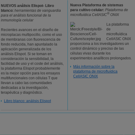
Nueva Plataforma de sistemas
NUEVOS análisis Elispot- Libro
para cultivo celular:
Plataforma de
blanco:
herramientas de vanguardia
®
microfluídica CellASIC
ONIX
para el análisis funcional de la
inmunología celular
La plataforma
de
Recientes avances en el diseño de
microfluídica
microplacas multipocillo, como el uso
CellASIC ONIX
de membranas con fluorescencia de
proporciona a los investigadores un
fondo reducida, han apuntalado la
control dinámico y preciso de las
aplicación generalizada de los
células vivas durante los
análisis Elispot. Si se toman en
experimentos analíticos prolongados.
consideración la sensibilidad, la
facilidad de uso y el coste del análisis,
Más información sobre la
la plataforma Elispot probablemente
plataforma de microfluídica
es la mejor opción para los ensayos
CellASIC ONIX
multifuncionales con células T que
llevan a cabo las comunidades
dedicadas a la investigación,
terapéutica y diagnóstico.
Libro blanco: análisis Elispot