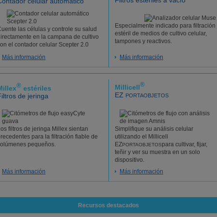
Filtros estériles a vacío
Contador celular automático
Especialmente indicado para filtración
uente las células y controle su salud
estéril de medios de cultivo celular,
irectamente en la campana de cultivo
tampones y reactivos.
on el contador celular Scepter 2.0
Más información
Más información
®
®
Millicell
Millex
estériles
EZ
iltros de jeringa
PORTAOBJETOS
os filtros de jeringa Millex sientan
Simplifique su análisis celular
recedentes para la filtración fiable de
utilizando el Millicell
volúmenes pequeños.
EZ
para cultivar, fijar,
PORTAOBJETOS
teñir y ver su muestra en un solo
dispositivo.
Más información
Más información
Recursos destacados