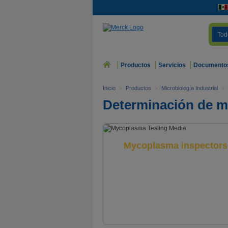
Tod
Productos
Servicios
Documento
Inicio
>
Productos
>
Microbiología Industrial
>
Determinación de 
Mycoplasma inspectors 
Full range of media for com
testing in biopharmaceutical