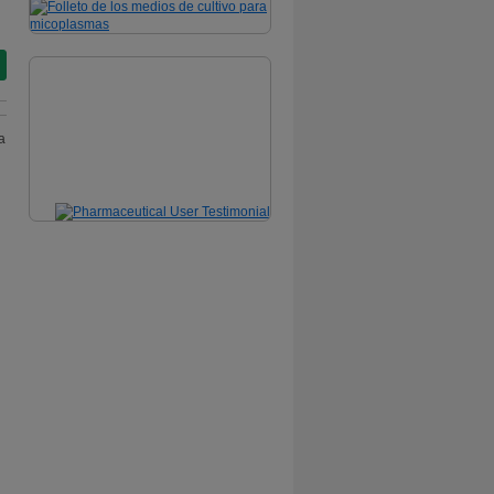
Pharmaceutical User
Testimonial
Download Here
a