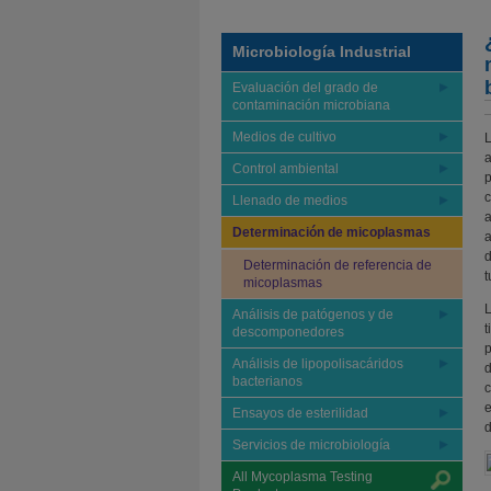
Microbiología Industrial
Evaluación del grado de
contaminación microbiana
Medios de cultivo
L
a
Control ambiental
p
c
Llenado de medios
a
Determinación de micoplasmas
a
d
Determinación de referencia de
t
micoplasmas
L
Análisis de patógenos y de
t
descomponedores
p
Análisis de lipopolisacáridos
d
bacterianos
c
e
Ensayos de esterilidad
d
Servicios de microbiología
All Mycoplasma Testing