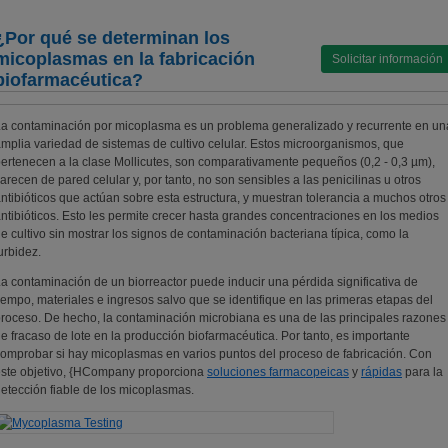
¿Por qué se determinan los
micoplasmas en la fabricación
Solicitar información
biofarmacéutica?
a contaminación por micoplasma es un problema generalizado y recurrente en un
mplia variedad de sistemas de cultivo celular. Estos microorganismos, que
ertenecen a la clase Mollicutes, son comparativamente pequeños (0,2 - 0,3 µm),
arecen de pared celular y, por tanto, no son sensibles a las penicilinas u otros
ntibióticos que actúan sobre esta estructura, y muestran tolerancia a muchos otros
ntibióticos. Esto les permite crecer hasta grandes concentraciones en los medios
e cultivo sin mostrar los signos de contaminación bacteriana típica, como la
urbidez.
a contaminación de un biorreactor puede inducir una pérdida significativa de
iempo, materiales e ingresos salvo que se identifique en las primeras etapas del
roceso. De hecho, la contaminación microbiana es una de las principales razones
e fracaso de lote en la producción biofarmacéutica. Por tanto, es importante
omprobar si hay micoplasmas en varios puntos del proceso de fabricación. Con
ste objetivo, {HCompany proporciona
soluciones farmacopeicas
y
rápidas
para la
etección fiable de los micoplasmas.