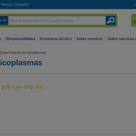
Mexico
/
Español
o
I
s
Responsabilidad
Asistencia técnica
Sobre nosotros
Sobre nuestras
Determinación de micoplasmas
micoplasmas
you can rely on!
pendial mycoplasma
s production