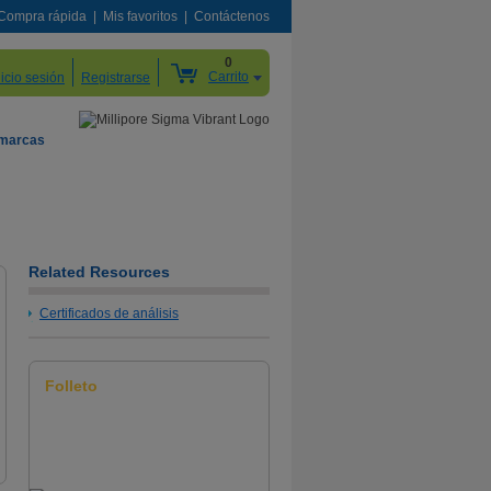
Compra rápida
Mis favoritos
Contáctenos
0
Carrito
nicio sesión
Registrarse
 marcas
Related Resources
Certificados de análisis
Folleto
Medios de cultivo para
micoplasmas
Descargar aquí