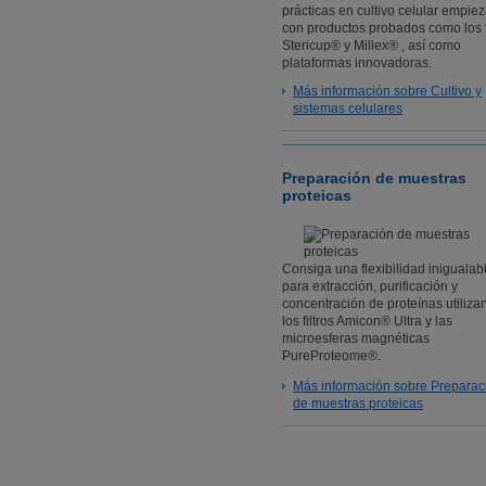
prácticas en cultivo celular empie
con productos probados como los f
Stericup® y Millex® , así como
plataformas innovadoras.
Más información sobre Cultivo y
sistemas celulares
Preparación de muestras
proteicas
Consiga una flexibilidad inigualab
para extracción, purificación y
concentración de proteínas utiliza
los filtros Amicon® Ultra y las
microesferas magnéticas
PureProteome®.
Más información sobre Preparac
de muestras proteicas