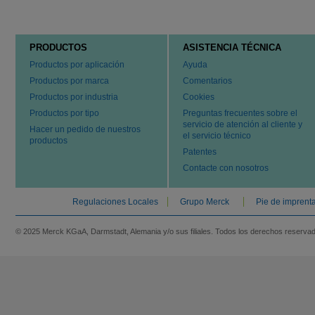
PRODUCTOS
ASISTENCIA TÉCNICA
Productos por aplicación
Ayuda
Productos por marca
Comentarios
Productos por industria
Cookies
Productos por tipo
Preguntas frecuentes sobre el
servicio de atención al cliente y
Hacer un pedido de nuestros
el servicio técnico
productos
Patentes
Contacte con nosotros
Regulaciones Locales
Grupo Merck
Pie de imprent
© 2025 Merck KGaA, Darmstadt, Alemania y/o sus filiales. Todos los derechos reserva