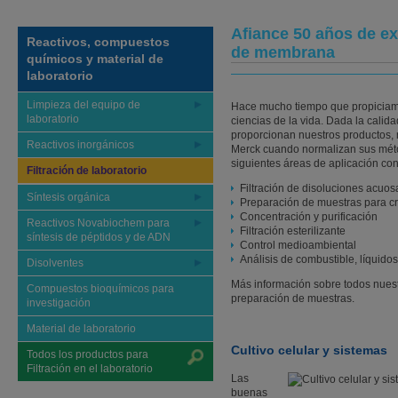
Afiance 50 años de exp
Reactivos, compuestos
de membrana
químicos y material de
laboratorio
Limpieza del equipo de
Hace mucho tiempo que propiciamo
laboratorio
ciencias de la vida. Dada la calida
proporcionan nuestros productos,
Reactivos inorgánicos
Merck cuando normalizan sus mét
siguientes áreas de aplicación con
Filtración de laboratorio
Filtración de disoluciones acuos
Síntesis orgánica
Preparación de muestras para c
Concentración y purificación
Reactivos Novabiochem para
Filtración esterilizante
síntesis de péptidos y de ADN
Control medioambiental
Análisis de combustible, líquido
Disolventes
Más información sobre todos nuestr
Compuestos bioquímicos para
preparación de muestras.
investigación
Material de laboratorio
Cultivo celular y sistemas
Todos los productos para
Filtración en el laboratorio
Las
buenas