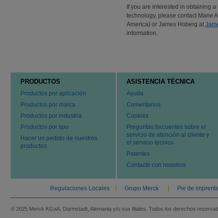
If you are interested in obtaining
technology, please contact Marie A
America) or James Hoberg at
Jam
information.
PRODUCTOS
ASISTENCIA TÉCNICA
Productos por aplicación
Ayuda
Productos por marca
Comentarios
Productos por industria
Cookies
Productos por tipo
Preguntas frecuentes sobre el
servicio de atención al cliente y
Hacer un pedido de nuestros
el servicio técnico
productos
Patentes
Contacte con nosotros
Regulaciones Locales
Grupo Merck
Pie de imprent
© 2025 Merck KGaA, Darmstadt, Alemania y/o sus filiales. Todos los derechos reserva