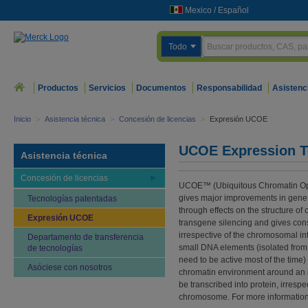
Mexico
/
Español
Todo
Productos
Servicios
Documentos
Responsabilidad
Asistenc
Inicio
>
Asistencia técnica
>
Concesión de licencias
>
Expresión UCOE
UCOE Expression T
Asistencia técnica
Concesión de licencias
UCOE™ (Ubiquitous Chromatin Ope
gives major improvements in gene 
Tecnologías patentadas
through effects on the structure 
Expresión UCOE
transgene silencing and gives cons
irrespective of the chromosomal i
Departamento de transferencia
small DNA elements (isolated fro
de tecnologías
need to be active most of the time) 
Asóciese con nosotros
chromatin environment around an in
be transcribed into protein, irrespe
chromosome. For more informatio