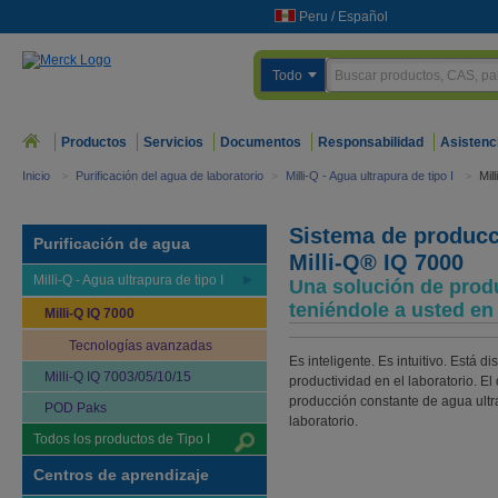
Peru
/
Español
Todo
Productos
Servicios
Documentos
Responsabilidad
Asistenc
Inicio
>
Purificación del agua de laboratorio
>
Milli-Q - Agua ultrapura de tipo I
>
Mil
Sistema de producci
Purificación de agua
Milli-Q® IQ 7000
Milli-Q - Agua ultrapura de tipo I
Una solución de prod
teniéndole a usted en
Milli-Q IQ 7000
Tecnologías avanzadas
Es inteligente. Es intuitivo. Está 
Milli-Q IQ 7003/05/10/15
productividad en el laboratorio. E
producción constante de agua ultr
POD Paks
laboratorio.
Todos los productos de Tipo I
Centros de aprendizaje