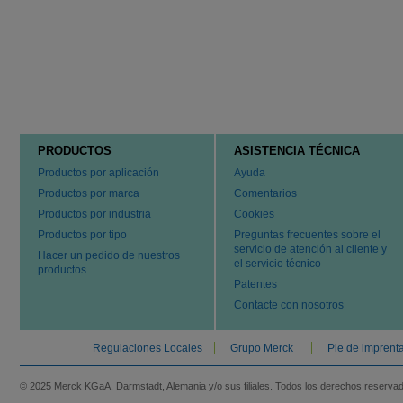
PRODUCTOS
ASISTENCIA TÉCNICA
Productos por aplicación
Ayuda
Productos por marca
Comentarios
Productos por industria
Cookies
Productos por tipo
Preguntas frecuentes sobre el
servicio de atención al cliente y
Hacer un pedido de nuestros
el servicio técnico
productos
Patentes
Contacte con nosotros
Regulaciones Locales
Grupo Merck
Pie de imprent
© 2025 Merck KGaA, Darmstadt, Alemania y/o sus filiales. Todos los derechos reserva