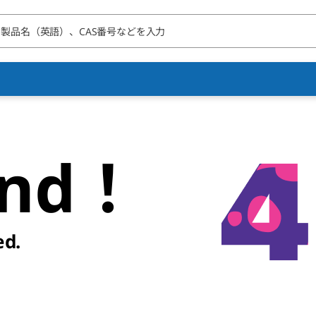
und！
ed.