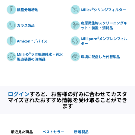
®
細胞分離培地
Millex
シリンジフィルター
病原微生物スクリーニングキ
ガラス製品
ット・装置・消耗品
®
Millipore
メンブレンフィル
Amicon™デバイス
ター
®
Milli-Q
ラボ用超純水・純水
環境に配慮した代替製品
製造装置の消耗品
ログイン
すると、お客様の好みに合わせてカスタ
マイズされたおすすめ情報を受け取ることができ
ます
最近見た商品
ベストセラー
新着製品