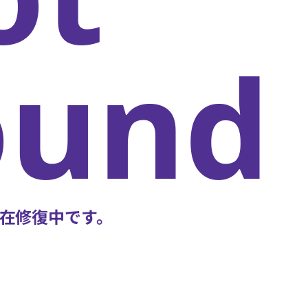
oun
在修復中です。