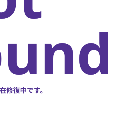
oun
在修復中です。