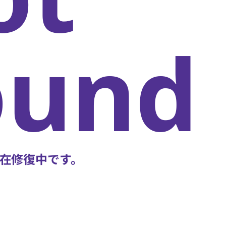
oun
在修復中です。