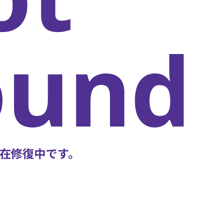
oun
在修復中です。