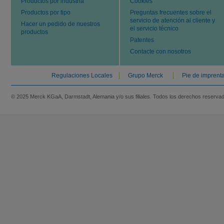
Productos por industria
Cookies
Productos por tipo
Preguntas frecuentes sobre el
servicio de atención al cliente y
Hacer un pedido de nuestros
el servicio técnico
productos
Patentes
Contacte con nosotros
Regulaciones Locales
Grupo Merck
Pie de imprent
© 2025 Merck KGaA, Darmstadt, Alemania y/o sus filiales. Todos los derechos reserva