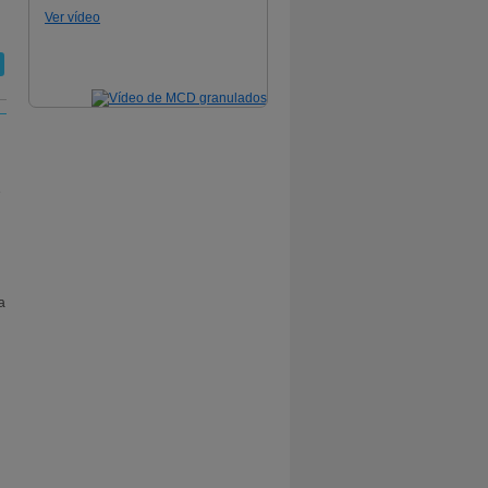
Ver vídeo
e
a