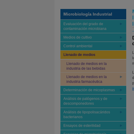
Microbiología Industrial
Evaluación del grado de
contaminación microbiana
Medios de cultivo
Control ambiental
L
Llenado de medios
l
m
Llenado de medios en la
industria de las bebidas
L
Llenado de medios en la
d
industria farmacéutica
p
i
Determinación de micoplasmas
Análisis de patógenos y de
descomponedores
Análisis de lipopolisacáridos
bacterianos
Ensayos de esterilidad