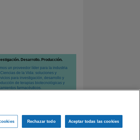
vestigación. Desarrollo. Producción.
mos un proveedor líder para la industria
 Ciencias de la Vida: soluciones y
vicios para investigación, desarrollo y
oducción de terapias biotecnológicas y
atamientos farmacéuticos.
cookies
Rechazar todo
Aceptar todas las cookies
e privacidad
Condiciones de venta