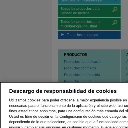
Servicios de microbiología
Todos los productos para
llenado de medios
Todos los productos para
microbiología industrial
Todos los productos
PRODUCTOS
Productos por aplicación
Productos por marca
Productos por industria
Productos por tipo
P
s
Hacer un pedido de nuestros
Descargo de responsabilidad de cookies
e
productos
P
Utilizamos cookies para poder ofrecerle la mejor experiencia posible en 
C
necesarias para el funcionamiento de la aplicación y el sitio web, así 
fines estadísticos anónimos, para una configuración más cómoda del si
Usted es libre de decidir en la Configuración de cookies qué categorías 
Regulaciones Locales
G
dependiendo de lo que seleccione, es posible que la funcionalidad comp
revisar y cambiar sus opciones en cualquier momento. Puede encontra