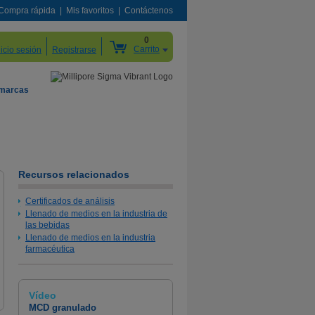
Compra rápida
Mis favoritos
Contáctenos
0
Carrito
nicio sesión
Registrarse
 marcas
Recursos relacionados
Certificados de análisis
Llenado de medios en la industria de
las bebidas
Llenado de medios en la industria
farmacéutica
Vídeo
MCD granulado