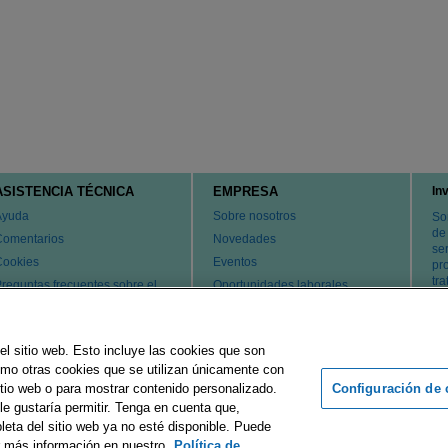
ASISTENCIA TÉCNICA
EMPRESA
In
Ayuda
Sobre nosotros
So
de
Comentarios
Novedades
ser
Cookies
Eventos
pr
tr
reguntas frecuentes sobre el
Oportunidades laborales
ervicio de atención al cliente y
Cambiar país
l servicio técnico
atentes
el sitio web. Esto incluye las cookies que son
ontacte con nosotros
como otras cookies que se utilizan únicamente con
Configuración de 
tio web o para mostrar contenido personalizado.
le gustaría permitir. Tenga en cuenta que,
rupo Merck
Pie de imprenta
Condiciones de uso
Declaración d
leta del sitio web ya no esté disponible. Puede
r más información en nuestro
Política de