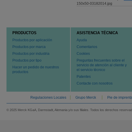
PRODUCTOS
ASISTENCIA TÉCNICA
Productos por aplicación
Ayuda
Productos por marca
Comentarios
Productos por industria
Cookies
Productos por tipo
Preguntas frecuentes sobre el
servicio de atención al cliente y
Hacer un pedido de nuestros
el servicio técnico
productos
Patentes
Contacte con nosotros
Regulaciones Locales
Grupo Merck
Pie de imprent
© 2025 Merck KGaA, Darmstadt, Alemania y/o sus filiales. Todos los derechos reserva