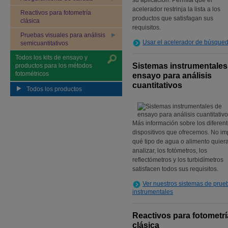
su aplicación. Permita que el
acelerador restrinja la lista a los
Reactivos para fotometría
productos que satisfagan sus
clásica
requisitos.
Pruebas visuales para análisis
Usar el acelerador de búsque
semicuantitativos
Todos los kits de ensayo y
Sistemas instrumentales
productos para los métodos
fotométricos
ensayo para análisis
cuantitativos
Todos los productos
Más información sobre los diferen
dispositivos que ofrecemos. No im
qué tipo de agua o alimento quier
analizar, los fotómetros, los
reflectómetros y los turbidímetros
satisfacen todos sus requisitos.
Ver nuestros sistemas de prue
instrumentales
Reactivos para fotometrí
clásica