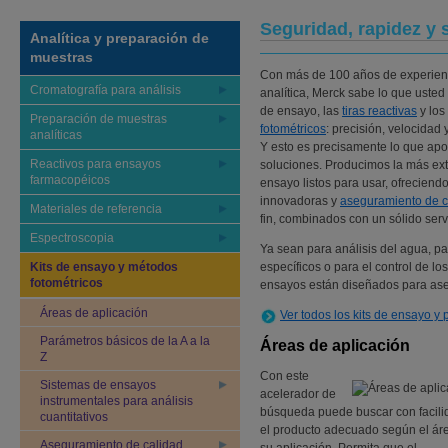
Seguridad, rapidez y 
Analítica y preparación de
muestras
Con más de 100 años de experienc
Cromatografía para análisis
analítica, Merck sabe lo que usted 
de ensayo, las
tiras reactivas
y los
Preparación de muestras
fotométricos
: precisión, velocidad 
analíticas
Y esto es precisamente lo que apo
Reactivos para ensayos
soluciones. Producimos la más ex
farmacopéicos
ensayo listos para usar, ofreciend
innovadoras y
aseguramiento de c
Materiales de referencia
fin, combinados con un sólido servi
Espectroscopia
Ya sean para análisis del agua, p
Kits de ensayo y métodos
específicos o para el control de l
fotométricos
ensayos están diseñados para aseg
Áreas de aplicación
Ver todos los kits de ensayo y
Parámetros básicos de la A a la
Áreas de aplicación
Z
Con este
Sistemas de ensayos
acelerador de
instrumentales para análisis
búsqueda puede buscar con facili
cuantitativos
el producto adecuado según el ár
Aseguramiento de calidad