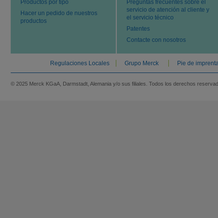
Productos por tipo
Preguntas frecuentes sobre el
servicio de atención al cliente y
Hacer un pedido de nuestros
el servicio técnico
productos
Patentes
Contacte con nosotros
Regulaciones Locales
Grupo Merck
Pie de imprent
© 2025 Merck KGaA, Darmstadt, Alemania y/o sus filiales. Todos los derechos reserva