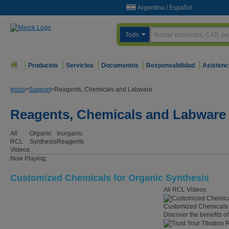
Argentina
/
Español
Todo
Productos
Servicios
Documentos
Responsabilidad
Asistenc
Inicio
>
Support
>
Reagents, Chemicals and Labware
Reagents, Chemicals and Labware
All
Organic
Inorganic
RCL
Synthesis
Reagents
Videos
Now Playing:
Customized Chemicals for Organic Synthesis
All RCL Videos
Customized Chemicals 
Discover the benefits o