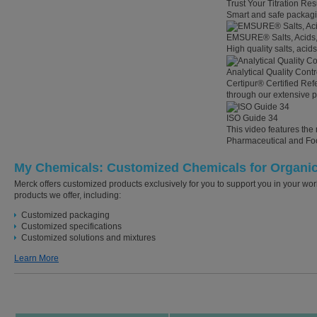
Trust Your Titration Res
Smart and safe packaging
EMSURE® Salts, Acids, 
High quality salts, acids
Analytical Quality Cont
Certipur® Certified Ref
through our extensive por
ISO Guide 34
This video features the 
Pharmaceutical and Fo
My Chemicals: Customized Chemicals for Organic
Merck offers customized products exclusively for you to support you in your wor
products we offer, including:
Customized packaging
Customized specifications
Customized solutions and mixtures
Learn More