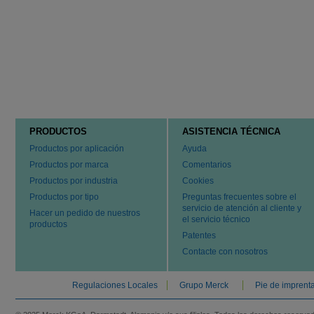
PRODUCTOS
ASISTENCIA TÉCNICA
Productos por aplicación
Ayuda
Productos por marca
Comentarios
Productos por industria
Cookies
Productos por tipo
Preguntas frecuentes sobre el
servicio de atención al cliente y
Hacer un pedido de nuestros
el servicio técnico
productos
Patentes
Contacte con nosotros
Regulaciones Locales
Grupo Merck
Pie de imprent