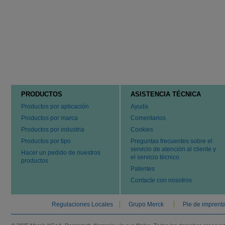
PRODUCTOS
ASISTENCIA TÉCNICA
Productos por aplicación
Ayuda
Productos por marca
Comentarios
Productos por industria
Cookies
Productos por tipo
Preguntas frecuentes sobre el
servicio de atención al cliente y
Hacer un pedido de nuestros
el servicio técnico
productos
Patentes
Contacte con nosotros
Regulaciones Locales
Grupo Merck
Pie de imprent