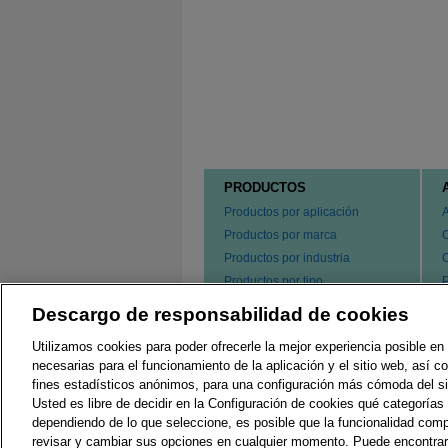
PRODUCTOS
Productos por aplicación
Productos por marca
Productos por industria
Productos por tipo
P
s
Hacer un pedido de nuestros
Descargo de responsabilidad de cookies
e
productos
P
Utilizamos cookies para poder ofrecerle la mejor experiencia posible en 
C
necesarias para el funcionamiento de la aplicación y el sitio web, así 
fines estadísticos anónimos, para una configuración más cómoda del si
Usted es libre de decidir en la Configuración de cookies qué categorías 
Regulaciones Locales
G
dependiendo de lo que seleccione, es posible que la funcionalidad comp
revisar y cambiar sus opciones en cualquier momento. Puede encontra