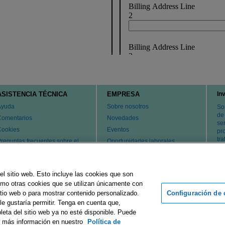
ASISTENCIA TÉCNICA
EMPRESA
In
Ayuda
Sobre nosotros
So
de
Comentarios
Novedades
ser
Cookies
Eventos
pr
tr
reguntas frecuentes sobre el
Oportunidades laborales
ervicio de atención al cliente y
Cambiar país
l servicio técnico
atentes
el sitio web. Esto incluye las cookies que son
ontacte con nosotros
como otras cookies que se utilizan únicamente con
Configuración de 
tio web o para mostrar contenido personalizado.
le gustaría permitir. Tenga en cuenta que,
rupo Merck
Pie de imprenta
Condiciones de uso
Declaración d
leta del sitio web ya no esté disponible. Puede
r más información en nuestro
Política de