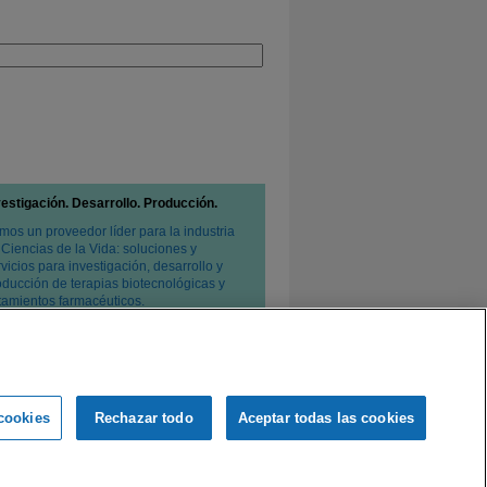
vestigación. Desarrollo. Producción.
mos un proveedor líder para la industria
 Ciencias de la Vida: soluciones y
vicios para investigación, desarrollo y
oducción de terapias biotecnológicas y
atamientos farmacéuticos.
cookies
Rechazar todo
Aceptar todas las cookies
e privacidad
Condiciones de venta