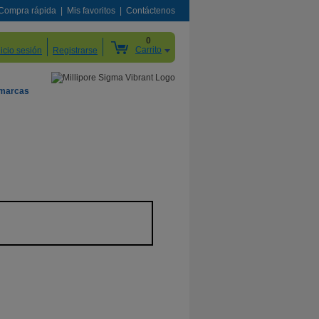
Compra rápida
Mis favoritos
Contáctenos
0
Carrito
nicio sesión
Registrarse
 marcas