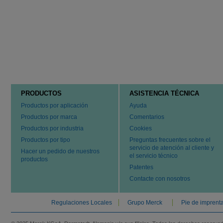
PRODUCTOS
ASISTENCIA TÉCNICA
Productos por aplicación
Ayuda
Productos por marca
Comentarios
Productos por industria
Cookies
Productos por tipo
Preguntas frecuentes sobre el
servicio de atención al cliente y
Hacer un pedido de nuestros
el servicio técnico
productos
Patentes
Contacte con nosotros
Regulaciones Locales
Grupo Merck
Pie de imprent