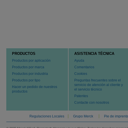
PRODUCTOS
ASISTENCIA TÉCNICA
Productos por aplicación
Ayuda
Productos por marca
Comentarios
Productos por industria
Cookies
Productos por tipo
Preguntas frecuentes sobre el
servicio de atención al cliente y
Hacer un pedido de nuestros
el servicio técnico
productos
Patentes
Contacte con nosotros
Regulaciones Locales
Grupo Merck
Pie de imprent