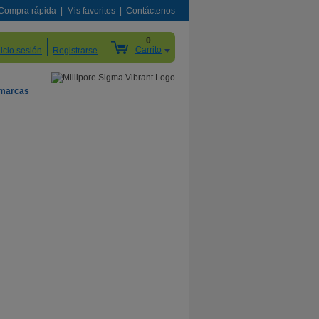
Compra rápida
Mis favoritos
Contáctenos
0
Carrito
nicio sesión
Registrarse
 marcas