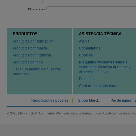
PRODUCTOS
ASISTENCIA TÉCNICA
Productos por aplicación
Ayuda
Productos por marca
Comentarios
Productos por industria
Cookies
Productos por tipo
Preguntas frecuentes sobre el
servicio de atención al cliente y
Hacer un pedido de nuestros
el servicio técnico
productos
Patentes
Contacte con nosotros
Regulaciones Locales
Grupo Merck
Pie de imprent
© 2025 Merck KGaA, Darmstadt, Alemania y/o sus filiales. Todos los derechos reserva